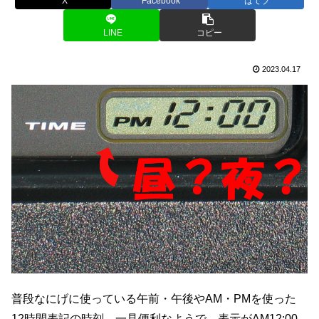
X
Facebook
はてブ
LINE
コピー
2023.04.17
普段なにげに使っている午前・午後やAM・PMを使った
12時間表記の時刻。一見便利なようで、表示がAM12:00