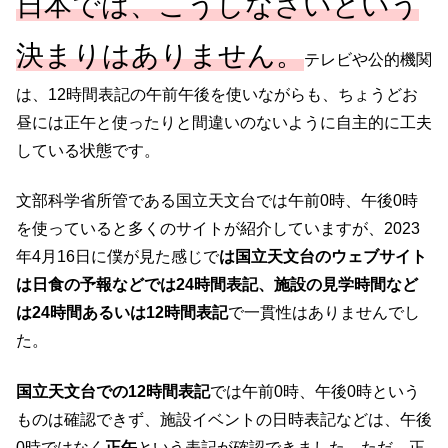
日本では、こうしなさいという
決まりは
ありません。
テレビや公的機関
は、12時間表記の午前午後を使いながらも、ちょうどお
昼には正午と使ったりと間違いのないように自主的に工夫
している状態です。
文部科学省所管である国立天文台では午前0時、午後0時
を使っていると多くのサイトが紹介していますが、2023
年4月16日に僕が見た感じで
は国立天文台のウェブサイト
は日食の予報などでは24時間表記、施設の見学時間など
は24時間あるいは12時間表記
で一貫性はありませんでし
た。
国立天文台での12時間表記
では午前0時、午後0時という
ものは確認できず、施設イベントの日時表記などは、午後
0時ではなく
正午
という表記が確認できました。ただ、正