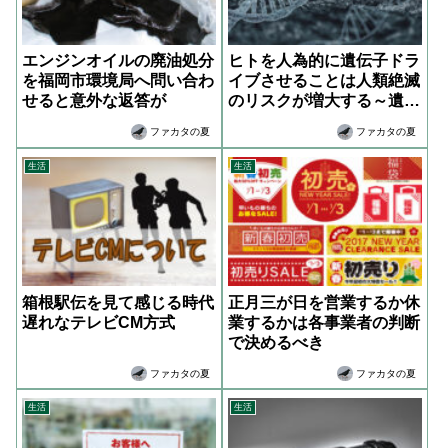
エンジンオイルの廃油処分
ヒトを人為的に遺伝子ドラ
を福岡市環境局へ問い合わ
イブさせることは人類絶滅
せると意外な返答が
のリスクが増大する～遺伝
的多様性の価値
ファカタの夏
ファカタの夏
生活
生活
箱根駅伝を見て感じる時代
正月三が日を営業するか休
遅れなテレビCM方式
業するかは各事業者の判断
で決めるべき
ファカタの夏
ファカタの夏
生活
生活