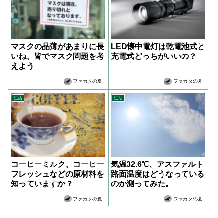
マスクの品薄があまりに長
LED懐中電灯は乾電池式と
いね、皆でマスク問題を考
充電式どっちがいいの？
えよう
ファカタの夏
ファカタの夏
生活
生活
コーヒーミルク、コーヒー
気温32.6℃、アスファルト
フレッシュなどの原材料を
路面温度はどうなっている
知っていますか？
のか測ってみた。
ファカタの夏
ファカタの夏