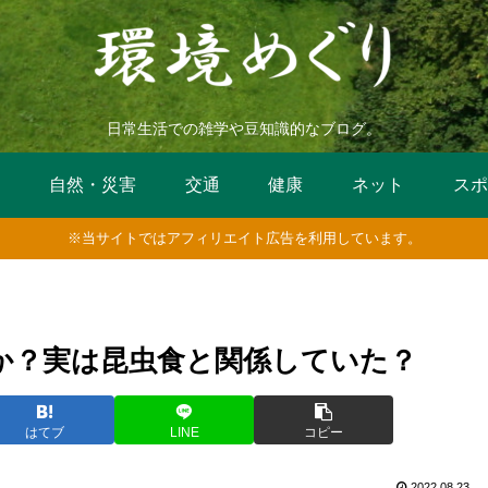
日常生活での雑学や豆知識的なブログ。
活
自然・災害
交通
健康
ネット
スポ
※当サイトではアフィリエイト広告を利用しています。
か？実は昆虫食と関係していた？
はてブ
LINE
コピー
2022.08.23