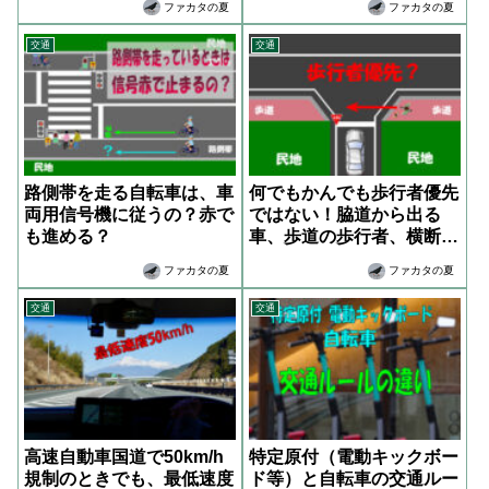
ファカタの夏
ファカタの夏
交通
交通
路側帯を走る自転車は、車
何でもかんでも歩行者優先
両用信号機に従うの？赤で
ではない！脇道から出る
も進める？
車、歩道の歩行者、横断歩
道なし
ファカタの夏
ファカタの夏
交通
交通
高速自動車国道で50km/h
特定原付（電動キックボー
規制のときでも、最低速度
ド等）と自転車の交通ルー