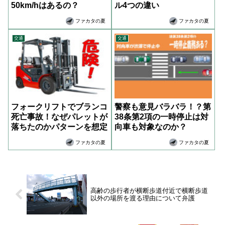
50km/hはあるの？
ル4つの違い
ファカタの夏
ファカタの夏
交通
交通
フォークリフトでブランコ
警察も意見バラバラ！？第
死亡事故！なぜパレットが
38条第2項の一時停止は対
落ちたのかパターンを想定
向車も対象なのか？
ファカタの夏
ファカタの夏
高齢の歩行者が横断歩道付近で横断歩道
以外の場所を渡る理由について弁護