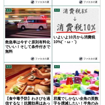
ファカタの夏
ファカタの夏
生活
生活
いよいよ10月から消費税
10%(´・ω・`)
救急車は今すぐ原則有料化
でいい！そして条件付きで
無料
ファカタの夏
ファカタの夏
生活
生活
【食中毒予防】わさびを過
邪魔でしかない全角の英数
信するな！抗菌効果はあっ
字を撲滅したい！半角のみ