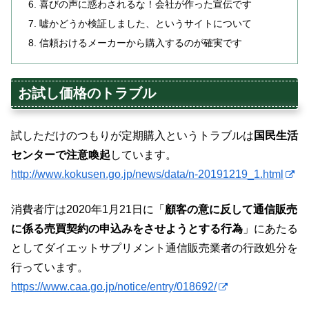
喜びの声に惑わされるな！会社が作った宣伝です
嘘かどうか検証しました、というサイトについて
信頼おけるメーカーから購入するのが確実です
お試し価格のトラブル
試しただけのつもりが定期購入というトラブルは
国民生活
センターで注意喚起
しています。
http://www.kokusen.go.jp/news/data/n-20191219_1.html
消費者庁は2020年1月21日に「
顧客の意に反して通信販売
に係る売買契約の申込みをさせようとする行為
」にあたる
としてダイエットサプリメント通信販売業者の行政処分を
行っています。
https://www.caa.go.jp/notice/entry/018692/