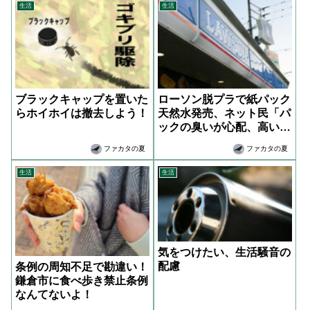
生活
生活
ブラックキャップを置いた
ローソン脱プラで紙パック
らホイホイは撤去しよう！
天然水発売、ネット民「パ
ックの臭いが心配、高い、
森林伐採」
ファカタの夏
ファカタの夏
生活
生活
気をつけたい、生活騒音の
配慮
条例の周知不足で勘違い！
鎌倉市に食べ歩き禁止条例
なんてないよ！