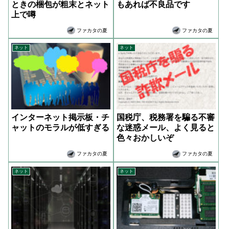
ときの梱包が粗末とネット
もあれば不良品です
上で噂
ファカタの夏
ファカタの夏
ネット
ネット
インターネット掲示板・チ
国税庁、税務署を騙る不審
ャットのモラルが低すぎる
な迷惑メール、よく見ると
色々おかしいぞ
ファカタの夏
ファカタの夏
ネット
ネット