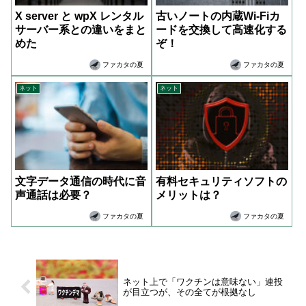
X server と wpX レンタル
古いノートの内蔵Wi-Fiカ
サーバー系との違いをまと
ードを交換して高速化する
めた
ぞ！
ファカタの夏
ファカタの夏
ネット
ネット
文字データ通信の時代に音
有料セキュリティソフトの
声通話は必要？
メリットは？
ファカタの夏
ファカタの夏
ネット上で「ワクチンは意味ない」連投
が目立つが、その全てが根拠なし