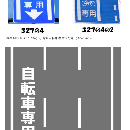
専用通行帯（327の4）と普通自転車専用通行帯（327の4の2）