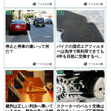
ぞ！
ファカタの夏
ファカタの夏
交通
交通
停止と停車の違いって何
バイクの湿式エアフィルタ
だ？
ーは洗浄で再利用できても
4年を目処に交換するべ
し！
ファカタの夏
ファカタの夏
交通
交通
裁判は正しい判決へ導いて
スクーターのベルト交換は