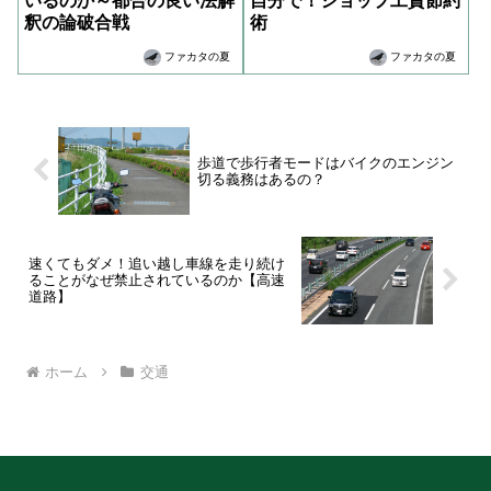
いるのか～都合の良い法解
自分で！ショップ工賃節約
釈の論破合戦
術
ファカタの夏
ファカタの夏
歩道で歩行者モードはバイクのエンジン
切る義務はあるの？
速くてもダメ！追い越し車線を走り続け
ることがなぜ禁止されているのか【高速
道路】
ホーム
交通