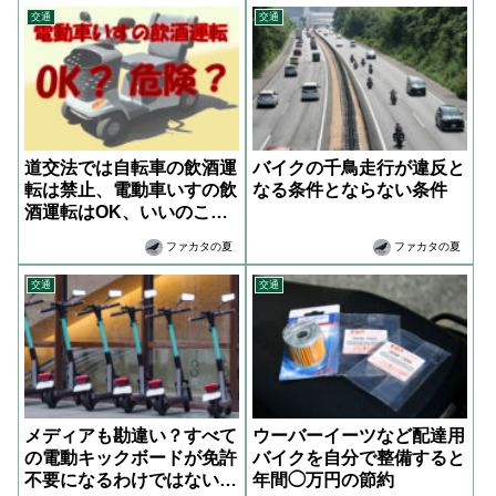
交通
交通
道交法では自転車の飲酒運
バイクの千鳥走行が違反と
転は禁止、電動車いすの飲
なる条件とならない条件
酒運転はOK、いいのこれ
で？
ファカタの夏
ファカタの夏
交通
交通
メディアも勘違い？すべて
ウーバーイーツなど配達用
の電動キックボードが免許
バイクを自分で整備すると
不要になるわけではない
年間◯万円の節約