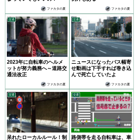
ファカタの夏
ファカタの夏
交通
交通
2023年に自転車のヘルメ
ニュースになったバス幅寄
ットが努力義務へ～道路交
せ動画は下手すれば巻き込
通法改正
んで死亡していたよ
ファカタの夏
ファカタの夏
交通
交通
呆れたローカルルール！制
路側帯を走る自転車は、車