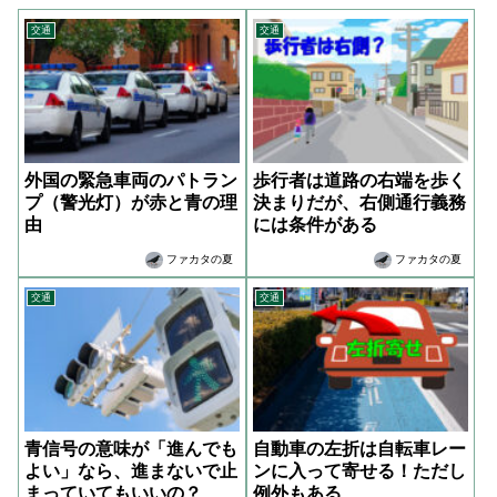
交通
交通
外国の緊急車両のパトラン
歩行者は道路の右端を歩く
プ（警光灯）が赤と青の理
決まりだが、右側通行義務
由
には条件がある
ファカタの夏
ファカタの夏
交通
交通
青信号の意味が「進んでも
自動車の左折は自転車レー
よい」なら、進まないで止
ンに入って寄せる！ただし
まっていてもいいの？
例外もある