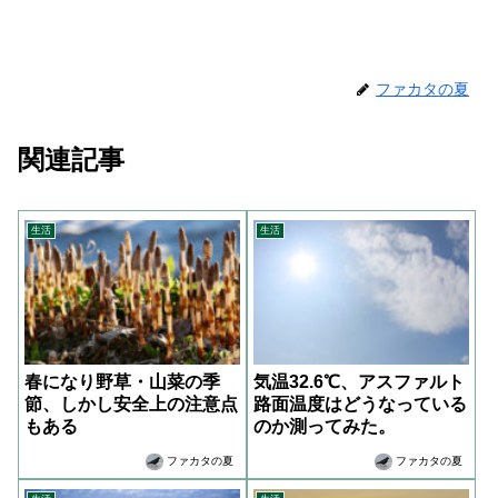
ファカタの夏
関連記事
生活
生活
春になり野草・山菜の季
気温32.6℃、アスファルト
節、しかし安全上の注意点
路面温度はどうなっている
もある
のか測ってみた。
ファカタの夏
ファカタの夏