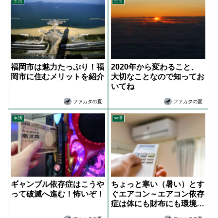
生活
生活
福岡市は魅力たっぷり！福
2020年から変わること、
岡市に住むメリットを紹介
大切なことなので知ってお
いてね
ファカタの夏
ファカタの夏
生活
生活
ギャンブル依存症はこうや
ちょっと寒い（暑い）とす
って破滅へ進む！怖いぞ！
ぐエアコン～エアコン依存
症は体にも財布にも環境に
も悪い