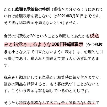
ただし
総額表示義務の特例
（税抜きと分かるようにされて
いれば総額表示を要しない）は
2021年3月31日まで
です。
その後は総額表示を添えないといけません。
税込
食品の消費税が8%ということを利用してあたかも
みと錯覚させるような
108円強調表示
（かつ
税抜
き
を小さな文字で目立たないように表示）は、心理的な引
っ掛けであり、税込みと間違えて買う人が必ず出てきま
す。
税込みと勘違いしても単品だと精算時に気が付きますが、
複数の商品を精算すると、もう客は気づくことがないで
す。こういう表示は客を騙しているのと同じです。
そもそも
税抜き価格なんて客には全く関係のない数字
で