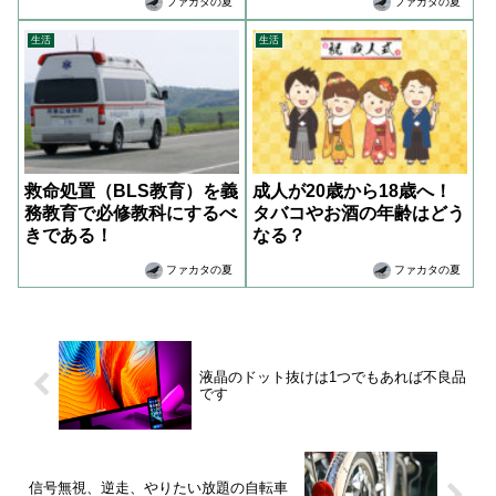
ファカタの夏
ファカタの夏
生活
生活
救命処置（BLS教育）を義
成人が20歳から18歳へ！
務教育で必修教科にするべ
タバコやお酒の年齢はどう
きである！
なる？
ファカタの夏
ファカタの夏
液晶のドット抜けは1つでもあれば不良品
です
信号無視、逆走、やりたい放題の自転車