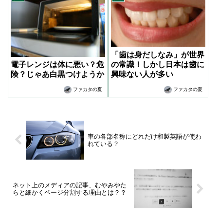
「歯は身だしなみ」が世界
の常識！しかし日本は歯に
電子レンジは体に悪い？危
興味ない人が多い
険？じゃあ白黒つけようか
ファカタの夏
ファカタの夏
車の各部名称にどれだけ和製英語が使わ
れている？
ネット上のメディアの記事、むやみやた
らと細かくページ分割する理由とは？？