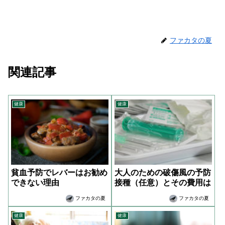
ファカタの夏
関連記事
健康
健康
貧血予防でレバーはお勧め
大人のための破傷風の予防
できない理由
接種（任意）とその費用は
ファカタの夏
ファカタの夏
健康
健康