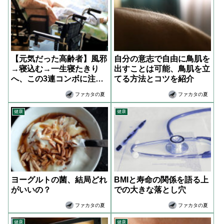
【元気だった高齢者】風邪
自分の意志で自由に鳥肌を
→寝込む→一生寝たきり
出すことは可能、鳥肌を立
へ、この3連コンボに注
てる方法とコツを紹介
意！
ファカタの夏
ファカタの夏
健康
健康
ヨーグルトの菌、結局どれ
BMIと寿命の関係を語る上
がいいの？
での大きな落とし穴
ファカタの夏
ファカタの夏
健康
健康