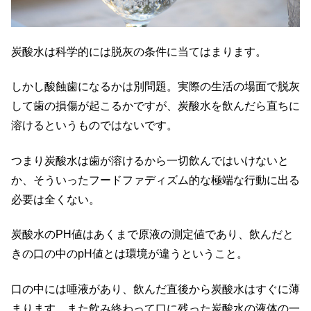
炭酸水は科学的には脱灰の条件に当てはまります。
しかし酸蝕歯になるかは別問題。実際の生活の場面で脱灰
して歯の損傷が起こるかですが、炭酸水を飲んだら直ちに
溶けるというものではないです。
つまり炭酸水は歯が溶けるから一切飲んではいけないと
か、そういったフードファディズム的な極端な行動に出る
必要は全くない。
炭酸水のPH値はあくまで原液の測定値であり、飲んだと
きの口の中のpH値とは環境が違うということ。
口の中には唾液があり、飲んだ直後から炭酸水はすぐに薄
まります。また飲み終わって口に残った炭酸水の液体の一