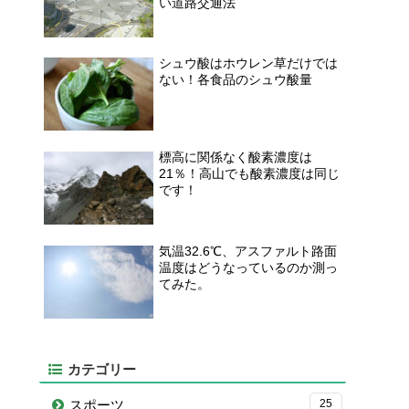
い道路交通法
シュウ酸はホウレン草だけでは
ない！各食品のシュウ酸量
標高に関係なく酸素濃度は
21％！高山でも酸素濃度は同じ
です！
気温32.6℃、アスファルト路面
温度はどうなっているのか測っ
てみた。
カテゴリー
スポーツ
25