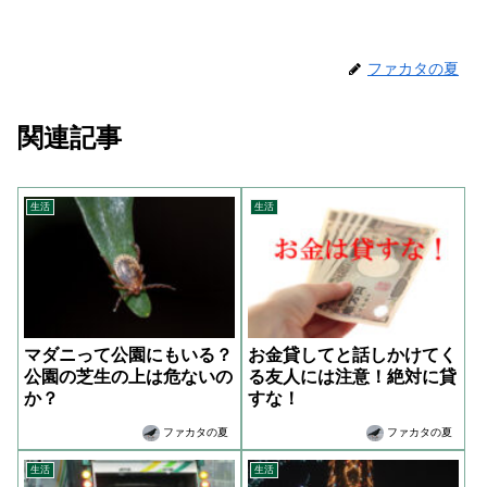
ファカタの夏
関連記事
生活
生活
マダニって公園にもいる？
お金貸してと話しかけてく
公園の芝生の上は危ないの
る友人には注意！絶対に貸
か？
すな！
ファカタの夏
ファカタの夏
生活
生活