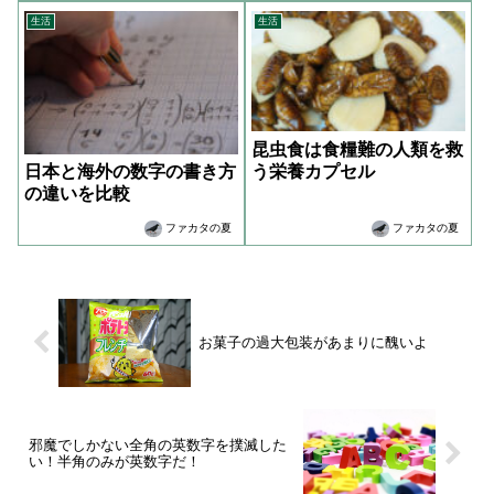
生活
生活
昆虫食は食糧難の人類を救
う栄養カプセル
日本と海外の数字の書き方
の違いを比較
ファカタの夏
ファカタの夏
お菓子の過大包装があまりに醜いよ
邪魔でしかない全角の英数字を撲滅した
い！半角のみが英数字だ！