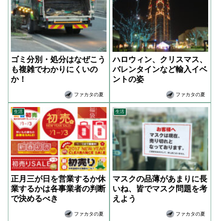
ゴミ分別・処分はなぜこう
ハロウィン、クリスマス、
も複雑でわかりにくいの
バレンタインなど輸入イベ
か！
ントの姿
ファカタの夏
ファカタの夏
生活
生活
正月三が日を営業するか休
マスクの品薄があまりに長
業するかは各事業者の判断
いね、皆でマスク問題を考
で決めるべき
えよう
ファカタの夏
ファカタの夏