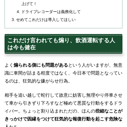
上げて！
ドライブレコーダーは義務化して
せめてこれだけは導入してほしい
これだけ言われても煽り、飲酒運転する人
は今も健在
よく
煽られる側にも問題がある
という人がいますが、無意
識に車間が詰まる程度ではなく、今日本で問題となってい
るのは、狂気的な嫌がらせ行為。
相手を追い越して蛇行して故意に妨害し無理やり停車させ
て車から引きずり下ろすなど極めて悪質な行動をするドラ
イバー。ちょっと割り込まれただの、ほんの
些細なことが
きっかけで因縁をつけて狂気的な報復行動を起こす危険な
人
たち。