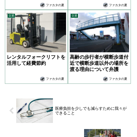
ファカタの夏
ファカタの夏
交通
交通
レンタルフォークリフトを
高齢の歩行者が横断歩道付
活用して経費節約
近で横断歩道以外の場所を
渡る理由について弁護
ファカタの夏
ファカタの夏
医療負担を少しでも減らすために我々が
できること