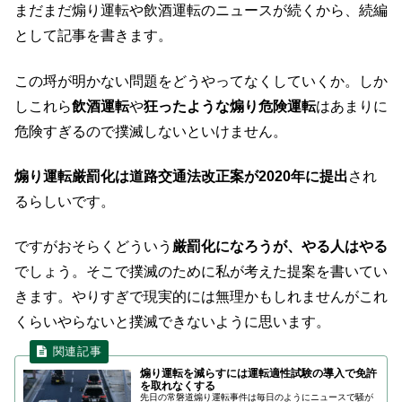
まだまだ煽り運転や飲酒運転のニュースが続くから、続編
として記事を書きます。
この埒が明かない問題をどうやってなくしていくか。しか
しこれら
飲酒運転
や
狂ったような煽り危険運転
はあまりに
危険すぎるので撲滅しないといけません。
煽り運転厳罰化は道路交通法改正案が2020年に提出
され
るらしいです。
ですがおそらくどういう
厳罰化になろうが、やる人はやる
でしょう。そこで撲滅のために私が考えた提案を書いてい
きます。やりすぎで現実的には無理かもしれませんがこれ
くらいやらないと撲滅できないように思います。
煽り運転を減らすには運転適性試験の導入で免許
を取れなくする
先日の常磐道煽り運転事件は毎日のようにニュースで騒が