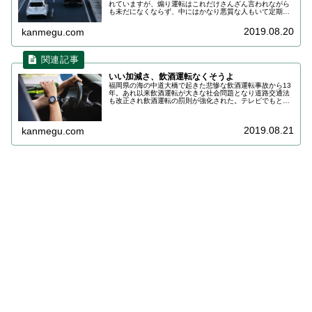
れていますが、煽り運転はこれだけさんざん言われながら
も未だになくならず、中にはかなり悪質な人もいて定期的
にニュースで流れてる始末です。煽り運転と言ってもピン
きりで、無意識にうっかり車間を詰...
2019.08.20
kanmegu.com
いい加減さ、飲酒運転なくそうよ
福岡県の海の中道大橋で起きた悲惨な飲酒運転事故から13
年。あれ以来飲酒運転が大きな社会問題となり道路交通法
も改正され飲酒運転の罰則が強化された。テレビでもとこ
とん取り上げられ全国あちこちで飲酒運転撲滅運動が起こ
った。にもかかわらず、未だに飲...
2019.08.21
kanmegu.com