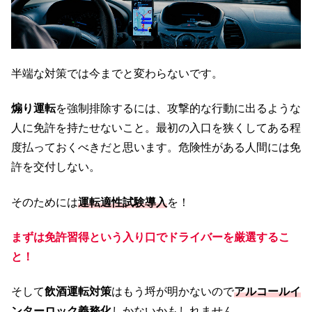
半端な対策では今までと変わらないです。
煽り運転
を強制排除するには、攻撃的な行動に出るような
人に免許を持たせないこと。最初の入口を狭くしてある程
度払っておくべきだと思います。危険性がある人間には免
許を交付しない。
そのためには
運転適性試験導入
を！
まずは
免許習得という
入り口でドライバーを厳選するこ
と！
そして
飲酒運転対策
はもう埒が明かないので
アルコールイ
ンターロック義務化
しかないかもしれません。