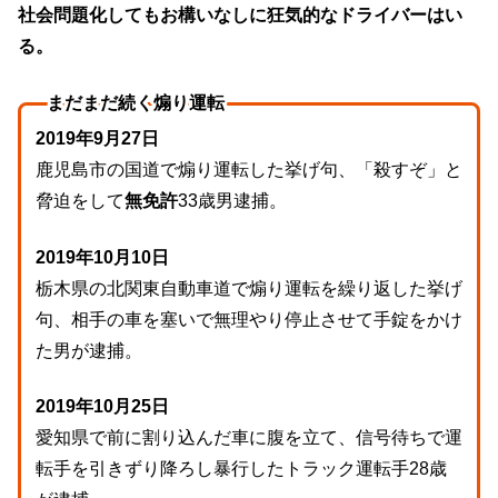
社会問題化してもお構いなしに狂気的なドライバーはい
る。
まだまだ続く煽り運転
2019年9月27日
鹿児島市の国道で煽り運転した挙げ句、「殺すぞ」と
脅迫をして
無免許
33歳男逮捕。
2019年10月10日
栃木県の北関東自動車道で煽り運転を繰り返した挙げ
句、相手の車を塞いで無理やり停止させて手錠をかけ
た男が逮捕。
2019年10月25日
愛知県で前に割り込んだ車に腹を立て、信号待ちで運
転手を引きずり降ろし暴行したトラック運転手28歳