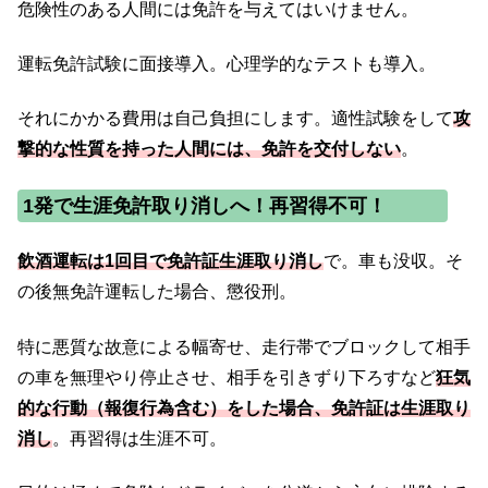
危険性のある人間には免許を与えてはいけません。
運転免許試験に面接導入。心理学的なテストも導入。
それにかかる費用は自己負担にします。適性試験をして
攻
撃的な性質を持った人間には、免許を交付しない
。
1発で生涯免許取り消しへ！再習得不可！
飲酒運転は1回目で免許証生涯取り消し
で。車も没収。そ
の後無免許運転した場合、懲役刑。
特に悪質な故意による幅寄せ、走行帯でブロックして相手
の車を無理やり停止させ、相手を引きずり下ろすなど
狂気
的な行動（報復行為含む）をした場合、免許証は生涯取り
消し
。再習得は生涯不可。