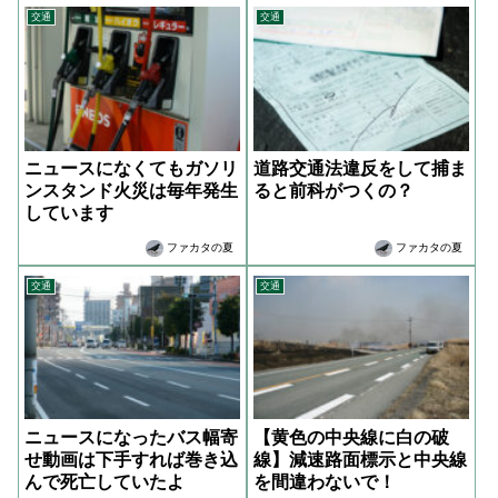
交通
交通
ニュースになくてもガソリ
道路交通法違反をして捕ま
ンスタンド火災は毎年発生
ると前科がつくの？
しています
ファカタの夏
ファカタの夏
交通
交通
ニュースになったバス幅寄
【黄色の中央線に白の破
せ動画は下手すれば巻き込
線】減速路面標示と中央線
んで死亡していたよ
を間違わないで！