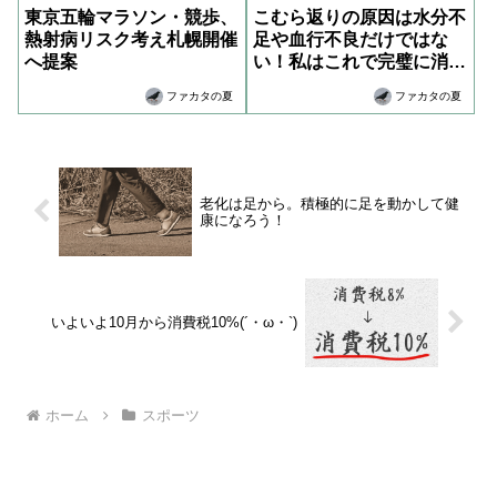
東京五輪マラソン・競歩、
こむら返りの原因は水分不
熱射病リスク考え札幌開催
足や血行不良だけではな
へ提案
い！私はこれで完璧に消え
た
ファカタの夏
ファカタの夏
老化は足から。積極的に足を動かして健
康になろう！
いよいよ10月から消費税10%(´・ω・`)
ホーム
スポーツ