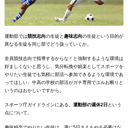
運動部では
競技志向
の生徒と
趣味志向
の生徒という目的が
異なる生徒を同じ部でどう扱っていくか。
全員競技志向で指導するからな！と強制するような環境は
好ましくないと思うし、気分転換や娯楽としてスポーツを
やりたい生徒でも気軽に部活へ参加できるような環境であ
ってほしい。中高の学校の部活がガチ専用でユルお断りと
いうのはおかしいですから。
スポーツ庁ガイドラインにある、
運動部の週休2日
という
点について。
趣味娯楽でやりたい生徒は、週に5日さえもやる必要はな