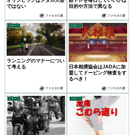
オリンピックはメダル大会
筋トレを毎日していいかは
ではない
目的や方法で異なる
ファカタの夏
ファカタの夏
スポーツ
スポーツ
ランニングのマナーについ
て考える
日本相撲協会はJADAに加
盟してドーピング検査をす
るべき！
ファカタの夏
ファカタの夏
スポーツ
スポーツ