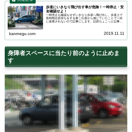
歩道にいきなり飛び出す車が危険！一時停止・安
全確認せよ！
一時停止も確認もせずいきなり歩道へ飛び出し、歩道上で
長時間左折待ちをする車これ昔から感じていたことで一向
に改善されないので記事にします。以前ちょこっと記事に
しましたが車が歩道を跨るときなぜか車優先になって歩行
者のことを後回しにしていること。...
2019.11.11
kanmegu.com
身障者スペースに当たり前のように止めま
す