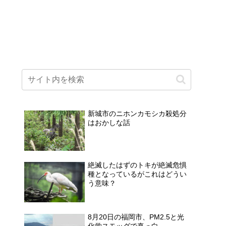
新城市のニホンカモシカ殺処分
はおかしな話
絶滅したはずのトキが絶滅危惧
種となっているがこれはどうい
う意味？
8月20日の福岡市、PM2.5と光
化学スモッグで真っ白