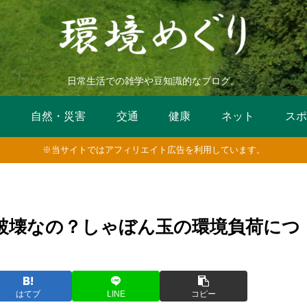
日常生活での雑学や豆知識的なブログ。
活
自然・災害
交通
健康
ネット
スポ
※当サイトではアフィリエイト広告を利用しています。
破壊なの？しゃぼん玉の環境負荷につ
はてブ
LINE
コピー