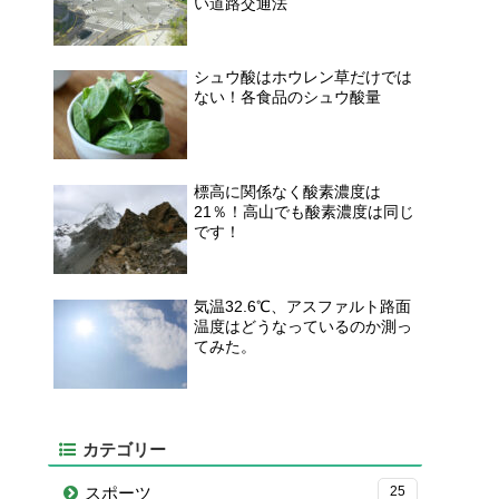
い道路交通法
シュウ酸はホウレン草だけでは
ない！各食品のシュウ酸量
標高に関係なく酸素濃度は
21％！高山でも酸素濃度は同じ
です！
気温32.6℃、アスファルト路面
温度はどうなっているのか測っ
てみた。
カテゴリー
スポーツ
25