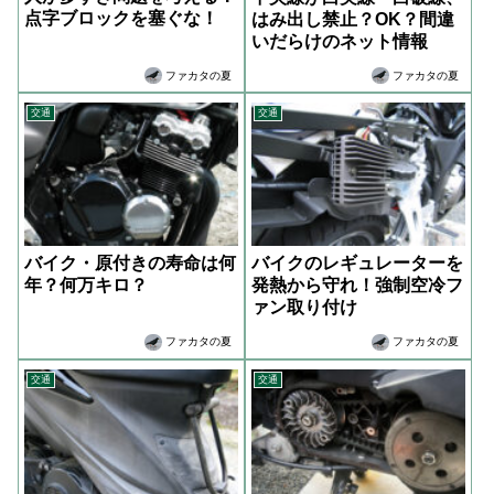
点字ブロックを塞ぐな！
はみ出し禁止？OK？間違
いだらけのネット情報
ファカタの夏
ファカタの夏
交通
交通
バイク・原付きの寿命は何
バイクのレギュレーターを
年？何万キロ？
発熱から守れ！強制空冷フ
ァン取り付け
ファカタの夏
ファカタの夏
交通
交通