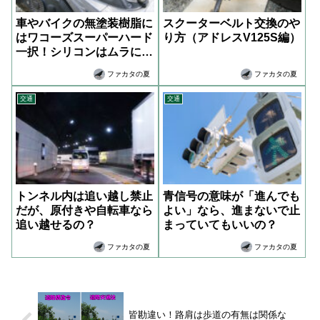
車やバイクの無塗装樹脂に
スクーターベルト交換のや
はワコーズスーパーハード
り方（アドレスV125S編）
一択！シリコンはムラにな
る
ファカタの夏
ファカタの夏
交通
交通
トンネル内は追い越し禁止
青信号の意味が「進んでも
だが、原付きや自転車なら
よい」なら、進まないで止
追い越せるの？
まっていてもいいの？
ファカタの夏
ファカタの夏
皆勘違い！路肩は歩道の有無は関係な