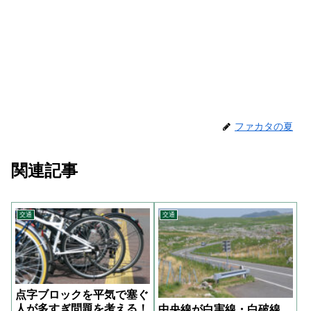
ファカタの夏
関連記事
交通
交通
点字ブロックを平気で塞ぐ
人が多すぎ問題を考える！
中央線が白実線・白破線、