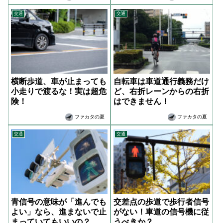
交通
交通
横断歩道、車が止まっても
自転車は車道通行義務だけ
小走りで渡るな！実は超危
ど、右折レーンからの右折
険！
はできません！
ファカタの夏
ファカタの夏
交通
交通
青信号の意味が「進んでも
交差点の歩道で歩行者信号
よい」なら、進まないで止
がない！車道の信号機に従
まっていてもいいの？
うべきか？