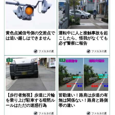
黄色点滅信号側の交差点で
運転中に人と接触事故を起
は追い越しはできません
こしたら、怪我がなくても
必ず警察に報告
ファカタの夏
ファカタの夏
交通
交通
【歩行者無視】歩道に片輪
皆勘違い！路肩は歩道の有
を乗り上げ駐車する暗黙ル
無は関係ない！路肩と路側
ールはただの迷惑行為
帯の違い
ファカタの夏
ファカタの夏